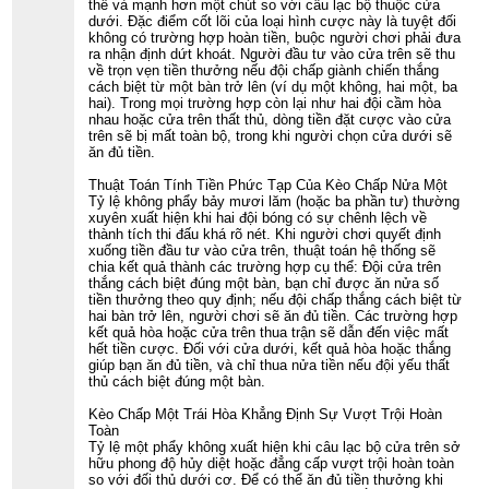
thế và mạnh hơn một chút so với câu lạc bộ thuộc cửa
dưới. Đặc điểm cốt lõi của loại hình cược này là tuyệt đối
không có trường hợp hoàn tiền, buộc người chơi phải đưa
ra nhận định dứt khoát. Người đầu tư vào cửa trên sẽ thu
về trọn vẹn tiền thưởng nếu đội chấp giành chiến thắng
cách biệt từ một bàn trở lên (ví dụ một không, hai một, ba
hai). Trong mọi trường hợp còn lại như hai đội cầm hòa
nhau hoặc cửa trên thất thủ, dòng tiền đặt cược vào cửa
trên sẽ bị mất toàn bộ, trong khi người chọn cửa dưới sẽ
ăn đủ tiền.
Thuật Toán Tính Tiền Phức Tạp Của Kèo Chấp Nửa Một
Tỷ lệ không phẩy bảy mươi lăm (hoặc ba phần tư) thường
xuyên xuất hiện khi hai đội bóng có sự chênh lệch về
thành tích thi đấu khá rõ nét. Khi người chơi quyết định
xuống tiền đầu tư vào cửa trên, thuật toán hệ thống sẽ
chia kết quả thành các trường hợp cụ thể: Đội cửa trên
thắng cách biệt đúng một bàn, bạn chỉ được ăn nửa số
tiền thưởng theo quy định; nếu đội chấp thắng cách biệt từ
hai bàn trở lên, người chơi sẽ ăn đủ tiền. Các trường hợp
kết quả hòa hoặc cửa trên thua trận sẽ dẫn đến việc mất
hết tiền cược. Đối với cửa dưới, kết quả hòa hoặc thắng
giúp bạn ăn đủ tiền, và chỉ thua nửa tiền nếu đội yếu thất
thủ cách biệt đúng một bàn.
Kèo Chấp Một Trái Hòa Khẳng Định Sự Vượt Trội Hoàn
Toàn
Tỷ lệ một phẩy không xuất hiện khi câu lạc bộ cửa trên sở
hữu phong độ hủy diệt hoặc đẳng cấp vượt trội hoàn toàn
so với đối thủ dưới cơ. Để có thể ăn đủ tiền thưởng khi