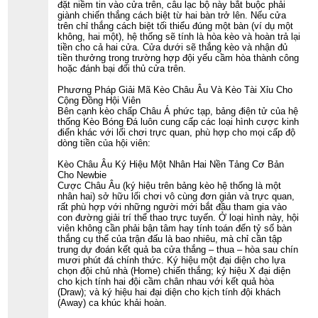
đặt niềm tin vào cửa trên, câu lạc bộ này bắt buộc phải
giành chiến thắng cách biệt từ hai bàn trở lên. Nếu cửa
trên chỉ thắng cách biệt tối thiểu đúng một bàn (ví dụ một
không, hai một), hệ thống sẽ tính là hòa kèo và hoàn trả lại
tiền cho cả hai cửa. Cửa dưới sẽ thắng kèo và nhận đủ
tiền thưởng trong trường hợp đội yếu cầm hòa thành công
hoặc đánh bại đối thủ cửa trên.
Phương Pháp Giải Mã Kèo Châu Âu Và Kèo Tài Xỉu Cho
Cộng Đồng Hội Viên
Bên cạnh kèo chấp Châu Á phức tạp, bảng điện tử của hệ
thống Kèo Bóng Đá luôn cung cấp các loại hình cược kinh
điển khác với lối chơi trực quan, phù hợp cho mọi cấp độ
dòng tiền của hội viên:
Kèo Châu Âu Ký Hiệu Một Nhân Hai Nền Tảng Cơ Bản
Cho Newbie
Cược Châu Âu (ký hiệu trên bảng kèo hệ thống là một
nhân hai) sở hữu lối chơi vô cùng đơn giản và trực quan,
rất phù hợp với những người mới bắt đầu tham gia vào
con đường giải trí thể thao trực tuyến. Ở loại hình này, hội
viên không cần phải bận tâm hay tính toán đến tỷ số bàn
thắng cụ thể của trận đấu là bao nhiêu, mà chỉ cần tập
trung dự đoán kết quả ba cửa thắng – thua – hòa sau chín
mươi phút đá chính thức. Ký hiệu một đại diện cho lựa
chọn đội chủ nhà (Home) chiến thắng; ký hiệu X đại diện
cho kịch tính hai đội cầm chân nhau với kết quả hòa
(Draw); và ký hiệu hai đại diện cho kịch tính đội khách
(Away) ca khúc khải hoàn.