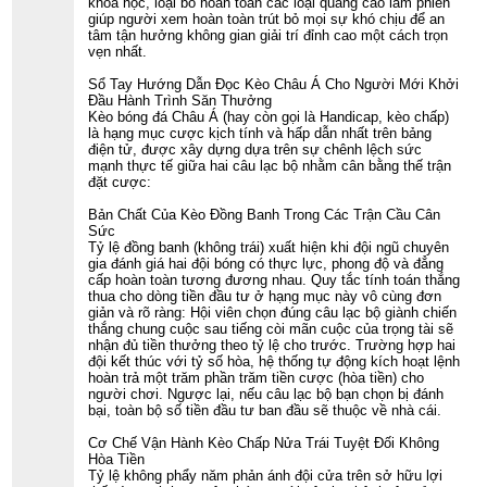
khoa học, loại bỏ hoàn toàn các loại quảng cáo làm phiền
giúp người xem hoàn toàn trút bỏ mọi sự khó chịu để an
tâm tận hưởng không gian giải trí đỉnh cao một cách trọn
vẹn nhất.
Sổ Tay Hướng Dẫn Đọc Kèo Châu Á Cho Người Mới Khởi
Đầu Hành Trình Săn Thưởng
Kèo bóng đá Châu Á (hay còn gọi là Handicap, kèo chấp)
là hạng mục cược kịch tính và hấp dẫn nhất trên bảng
điện tử, được xây dựng dựa trên sự chênh lệch sức
mạnh thực tế giữa hai câu lạc bộ nhằm cân bằng thế trận
đặt cược:
Bản Chất Của Kèo Đồng Banh Trong Các Trận Cầu Cân
Sức
Tỷ lệ đồng banh (không trái) xuất hiện khi đội ngũ chuyên
gia đánh giá hai đội bóng có thực lực, phong độ và đẳng
cấp hoàn toàn tương đương nhau. Quy tắc tính toán thắng
thua cho dòng tiền đầu tư ở hạng mục này vô cùng đơn
giản và rõ ràng: Hội viên chọn đúng câu lạc bộ giành chiến
thắng chung cuộc sau tiếng còi mãn cuộc của trọng tài sẽ
nhận đủ tiền thưởng theo tỷ lệ cho trước. Trường hợp hai
đội kết thúc với tỷ số hòa, hệ thống tự động kích hoạt lệnh
hoàn trả một trăm phần trăm tiền cược (hòa tiền) cho
người chơi. Ngược lại, nếu câu lạc bộ bạn chọn bị đánh
bại, toàn bộ số tiền đầu tư ban đầu sẽ thuộc về nhà cái.
Cơ Chế Vận Hành Kèo Chấp Nửa Trái Tuyệt Đối Không
Hòa Tiền
Tỷ lệ không phẩy năm phản ánh đội cửa trên sở hữu lợi