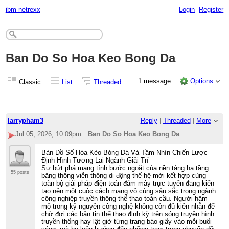
ibm-netrexx
Login
Register
Ban Do So Hoa Keo Bong Da
1 message
Options
Classic
List
Threaded
larrypham3
Reply
|
Threaded
|
More
Jul 05, 2026; 10:09pm
Ban Do So Hoa Keo Bong Da
Bản Đồ Số Hóa Kèo Bóng Đá Và Tầm Nhìn Chiến Lược
Định Hình Tương Lai Ngành Giải Trí
Sự bứt phá mang tính bước ngoặt của nền tảng hạ tầng
55 posts
băng thông viễn thông di động thế hệ mới kết hợp cùng
toàn bộ giải pháp điện toán đám mây trực tuyến đang kiến
tạo nên một cuộc cách mạng vô cùng sâu sắc trong ngành
công nghiệp truyền thông thể thao toàn cầu. Người hâm
mộ trong kỷ nguyên công nghệ không còn đủ kiên nhẫn để
chờ đợi các bản tin thể thao định kỳ trên sóng truyền hình
truyền thống hay lật giở từng trang báo giấy vào mỗi buổi