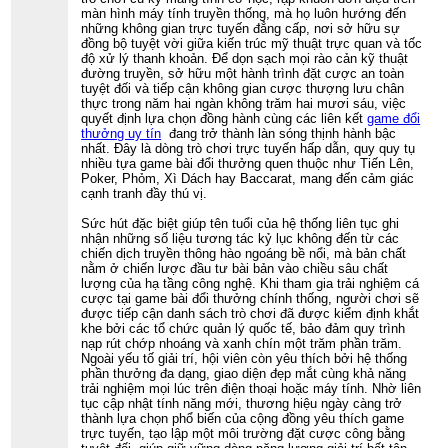
màn hình máy tính truyền thống, mà họ luôn hướng đến
những không gian trực tuyến đẳng cấp, nơi sở hữu sự
đồng bộ tuyệt vời giữa kiến trúc mỹ thuật trực quan và tốc
độ xử lý thanh khoản. Để dọn sạch mọi rào cản kỹ thuật
đường truyền, sở hữu một hành trình đặt cược an toàn
tuyệt đối và tiếp cận không gian cược thượng lưu chân
thực trong năm hai ngàn không trăm hai mươi sáu, việc
quyết định lựa chọn đồng hành cùng các liên kết
game đổi
thưởng uy tín
đang trở thành làn sóng thịnh hành bậc
nhất. Đây là dòng trò chơi trực tuyến hấp dẫn, quy quy tụ
nhiều tựa game bài đổi thưởng quen thuộc như Tiến Lên,
Poker, Phỏm, Xì Dách hay Baccarat, mang đến cảm giác
cạnh tranh đầy thú vị.
Sức hút đặc biệt giúp tên tuổi của hệ thống liên tục ghi
nhận những số liệu tương tác kỷ lục không đến từ các
chiến dịch truyền thông hào ngoáng bề nổi, mà bản chất
nằm ở chiến lược đầu tư bài bản vào chiều sâu chất
lượng của hạ tầng công nghệ. Khi tham gia trải nghiệm cá
cược tại game bài đổi thưởng chính thống, người chơi sẽ
được tiếp cận danh sách trò chơi đã được kiểm định khắt
khe bởi các tổ chức quản lý quốc tế, bảo đảm quy trình
nạp rút chớp nhoáng và xanh chín một trăm phần trăm.
Ngoài yếu tố giải trí, hội viên còn yêu thích bởi hệ thống
phần thưởng đa dạng, giao diện đẹp mắt cùng khả năng
trải nghiệm mọi lúc trên điện thoại hoặc máy tính. Nhờ liên
tục cập nhật tính năng mới, thương hiệu ngày càng trở
thành lựa chọn phổ biến của cộng đồng yêu thích game
trực tuyến, tạo lập một môi trường đặt cược công bằng