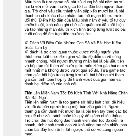
Mậu binh là tựa game nổi bật sử dụng bộ bài năm mươi
hai lá với mỗi ván thường có từ hai đến bốn người tham
gia. Trò chơi yêu cầu thành viên sắp xếp mười ba lá bài
thành ba chi khác nhau nhằm tạo thế mạnh tối ưu trước
đối thủ. Điểm hấp dẫn của Mậu binh nằm ở yếu tố tư duy
chiến thuật, khả năng ghi nhớ các quân bài đã xuất hiện
và tạo những màn đấu trí kịch tính trong từng lượt so bài
cuối cùng để ôm trọn tiền thưởng lớn.
Xì Dách Vũ Điệu Của Những Con Số Và Bài Học Kiểm
Soát Tâm Lý
Xì dách là trò chơi quen thuộc được nhiều người yêu
thích nhờ luật chơi đơn giản và tốc độ diễn ra vô cùng
nhanh chóng. Mỗi người thường nhận hai lá bài đầu tiên
và tiếp tục rút thêm để hướng tới mốc điểm gần hai mươi
mốt nhất mà không được vượt quá số đó. Tựa game tạo
cảm giác hồi hộp trong từng lượt rút bài bởi người tham
gia cần tính toán hợp lý để tránh vượt quá giới hạn và
đánh bại điểm số của nhà cái.
Tiến Lên Miền Nam Tốc Độ Kịch Tính Với Khả Năng Chặn
Bài Bất Ngờ
Tiến lên miền Nam là top game sở hữu luật chơi dễ hiểu
với tối đa bốn người trong một bàn đấu giải trí. Người
tham gia cần đánh hết mười ba lá bài trên tay theo các bộ
hợp lệ như đôi, sảnh hoặc tứ quý để giành chiến thắng.
Trò chơi thu hút đông đảo thành viên nhờ tốc độ diễn ra
nhanh, tính cạnh tranh cao và khả năng tạo nên nhiều pha
chặn bài đầy kịch tính, lật ngược thế cờ vô cùng ngoạn
mục.