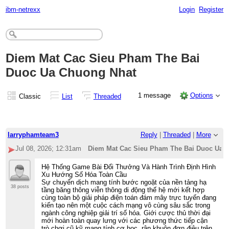
ibm-netrexx
Login
Register
Diem Mat Cac Sieu Pham The Bai
Duoc Ua Chuong Nhat
1 message
Options
Classic
List
Threaded
larryphamteam3
Reply
|
Threaded
|
More
Jul 08, 2026; 12:31am
Diem Mat Cac Sieu Pham The Bai Duoc Ua 
Hệ Thống Game Bài Đổi Thưởng Và Hành Trình Định Hình
Xu Hướng Số Hóa Toàn Cầu
Sự chuyển dịch mang tính bước ngoặt của nền tảng hạ
38 posts
tầng băng thông viễn thông di động thế hệ mới kết hợp
cùng toàn bộ giải pháp điện toán đám mây trực tuyến đang
kiến tạo nên một cuộc cách mạng vô cùng sâu sắc trong
ngành công nghiệp giải trí số hóa. Giới cược thủ thời đại
mới hoàn toàn quay lưng với các phương thức tiếp cận
trò chơi cũ kỹ mang tính cơ học, rập khuôn đơn điệu trên