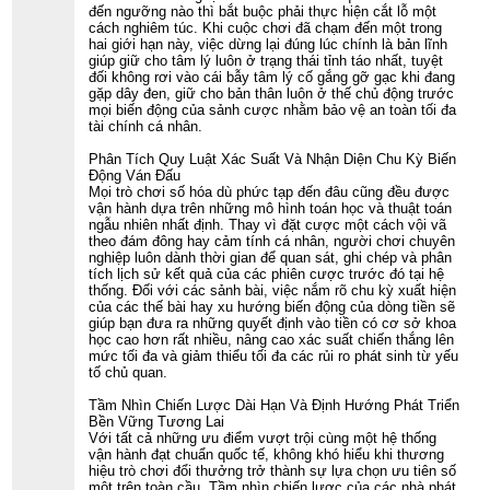
đến ngưỡng nào thì bắt buộc phải thực hiện cắt lỗ một
cách nghiêm túc. Khi cuộc chơi đã chạm đến một trong
hai giới hạn này, việc dừng lại đúng lúc chính là bản lĩnh
giúp giữ cho tâm lý luôn ở trạng thái tỉnh táo nhất, tuyệt
đối không rơi vào cái bẫy tâm lý cố gắng gỡ gạc khi đang
gặp dây đen, giữ cho bản thân luôn ở thế chủ động trước
mọi biến động của sảnh cược nhằm bảo vệ an toàn tối đa
tài chính cá nhân.
Phân Tích Quy Luật Xác Suất Và Nhận Diện Chu Kỳ Biến
Động Ván Đấu
Mọi trò chơi số hóa dù phức tạp đến đâu cũng đều được
vận hành dựa trên những mô hình toán học và thuật toán
ngẫu nhiên nhất định. Thay vì đặt cược một cách vội vã
theo đám đông hay cảm tính cá nhân, người chơi chuyên
nghiệp luôn dành thời gian để quan sát, ghi chép và phân
tích lịch sử kết quả của các phiên cược trước đó tại hệ
thống. Đối với các sảnh bài, việc nắm rõ chu kỳ xuất hiện
của các thế bài hay xu hướng biến động của dòng tiền sẽ
giúp bạn đưa ra những quyết định vào tiền có cơ sở khoa
học cao hơn rất nhiều, nâng cao xác suất chiến thắng lên
mức tối đa và giảm thiểu tối đa các rủi ro phát sinh từ yếu
tố chủ quan.
Tầm Nhìn Chiến Lược Dài Hạn Và Định Hướng Phát Triển
Bền Vững Tương Lai
Với tất cả những ưu điểm vượt trội cùng một hệ thống
vận hành đạt chuẩn quốc tế, không khó hiểu khi thương
hiệu trò chơi đổi thưởng trở thành sự lựa chọn ưu tiên số
một trên toàn cầu. Tầm nhìn chiến lược của các nhà phát