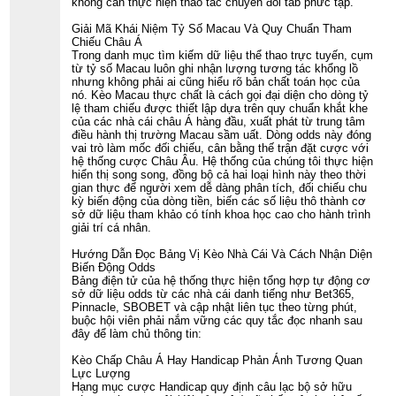
không cần thực hiện thao tác chuyển đổi tab phức tạp.
Giải Mã Khái Niệm Tỷ Số Macau Và Quy Chuẩn Tham
Chiếu Châu Á
Trong danh mục tìm kiếm dữ liệu thể thao trực tuyến, cụm
từ tỷ số Macau luôn ghi nhận lượng tương tác khổng lồ
nhưng không phải ai cũng hiểu rõ bản chất toán học của
nó. Kèo Macau thực chất là cách gọi đại diện cho dòng tỷ
lệ tham chiếu được thiết lập dựa trên quy chuẩn khắt khe
của các nhà cái châu Á hàng đầu, xuất phát từ trung tâm
điều hành thị trường Macau sầm uất. Dòng odds này đóng
vai trò làm mốc đối chiếu, cân bằng thế trận đặt cược với
hệ thống cược Châu Âu. Hệ thống của chúng tôi thực hiện
hiển thị song song, đồng bộ cả hai loại hình này theo thời
gian thực để người xem dễ dàng phân tích, đối chiếu chu
kỳ biến động của dòng tiền, biến các số liệu thô thành cơ
sở dữ liệu tham khảo có tính khoa học cao cho hành trình
giải trí cá nhân.
Hướng Dẫn Đọc Bảng Vị Kèo Nhà Cái Và Cách Nhận Diện
Biến Động Odds
Bảng điện tử của hệ thống thực hiện tổng hợp tự động cơ
sở dữ liệu odds từ các nhà cái danh tiếng như Bet365,
Pinnacle, SBOBET và cập nhật liên tục theo từng phút,
buộc hội viên phải nắm vững các quy tắc đọc nhanh sau
đây để làm chủ thông tin:
Kèo Chấp Châu Á Hay Handicap Phản Ánh Tương Quan
Lực Lượng
Hạng mục cược Handicap quy định câu lạc bộ sở hữu