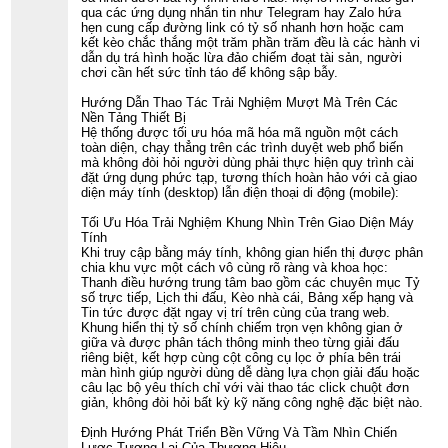
qua các ứng dụng nhắn tin như Telegram hay Zalo hứa
hẹn cung cấp đường link có tỷ số nhanh hơn hoặc cam
kết kèo chắc thắng một trăm phần trăm đều là các hành vi
dẫn dụ trá hình hoặc lừa đảo chiếm đoạt tài sản, người
chơi cần hết sức tỉnh táo để không sập bẫy.
Hướng Dẫn Thao Tác Trải Nghiệm Mượt Mà Trên Các
Nền Tảng Thiết Bị
Hệ thống được tối ưu hóa mã hóa mã nguồn một cách
toàn diện, chạy thẳng trên các trình duyệt web phổ biến
mà không đòi hỏi người dùng phải thực hiện quy trình cài
đặt ứng dụng phức tạp, tương thích hoàn hảo với cả giao
diện máy tính (desktop) lẫn điện thoại di động (mobile):
Tối Ưu Hóa Trải Nghiệm Khung Nhìn Trên Giao Diện Máy
Tính
Khi truy cập bằng máy tính, không gian hiển thị được phân
chia khu vực một cách vô cùng rõ ràng và khoa học:
Thanh điều hướng trung tâm bao gồm các chuyên mục Tỷ
số trực tiếp, Lịch thi đấu, Kèo nhà cái, Bảng xếp hạng và
Tin tức được đặt ngay vị trí trên cùng của trang web.
Khung hiển thị tỷ số chính chiếm trọn vẹn không gian ở
giữa và được phân tách thông minh theo từng giải đấu
riêng biệt, kết hợp cùng cột công cụ lọc ở phía bên trái
màn hình giúp người dùng dễ dàng lựa chọn giải đấu hoặc
câu lạc bộ yêu thích chỉ với vài thao tác click chuột đơn
giản, không đòi hỏi bất kỳ kỹ năng công nghệ đặc biệt nào.
Định Hướng Phát Triển Bền Vững Và Tầm Nhìn Chiến
Lược Tương Lai Của Thương Hiệu