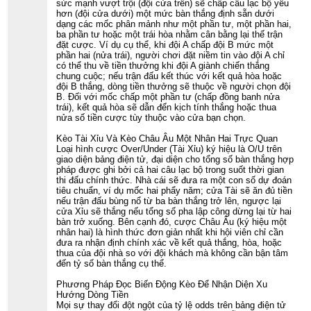
sức mạnh vượt trội (đội cửa trên) sẽ chấp câu lạc bộ yếu
hơn (đội cửa dưới) một mức bàn thắng định sẵn dưới
dạng các mốc phân mảnh như một phần tư, một phần hai,
ba phần tư hoặc một trái hòa nhằm cân bằng lại thế trận
đặt cược. Ví dụ cụ thể, khi đội A chấp đội B mức một
phần hai (nửa trái), người chơi đặt niềm tin vào đội A chỉ
có thể thu về tiền thưởng khi đội A giành chiến thắng
chung cuộc; nếu trận đấu kết thúc với kết quả hòa hoặc
đội B thắng, dòng tiền thưởng sẽ thuộc về người chọn đội
B. Đối với mốc chấp một phần tư (chấp đồng banh nửa
trái), kết quả hòa sẽ dẫn đến kịch tính thắng hoặc thua
nửa số tiền cược tùy thuộc vào cửa bạn chọn.
Kèo Tài Xỉu Và Kèo Châu Âu Một Nhân Hai Trực Quan
Loại hình cược Over/Under (Tài Xỉu) ký hiệu là O/U trên
giao diện bảng điện tử, đại diện cho tổng số bàn thắng hợp
pháp được ghi bởi cả hai câu lạc bộ trong suốt thời gian
thi đấu chính thức. Nhà cái sẽ đưa ra một con số dự đoán
tiêu chuẩn, ví dụ mốc hai phẩy năm; cửa Tài sẽ ăn đủ tiền
nếu trận đấu bùng nổ từ ba bàn thắng trở lên, ngược lại
cửa Xỉu sẽ thắng nếu tổng số pha lập công dừng lại từ hai
bàn trở xuống. Bên cạnh đó, cược Châu Âu (ký hiệu một
nhân hai) là hình thức đơn giản nhất khi hội viên chỉ cần
đưa ra nhận định chính xác về kết quả thắng, hòa, hoặc
thua của đội nhà so với đội khách mà không cần bận tâm
đến tỷ số bàn thắng cụ thể.
Phương Pháp Đọc Biến Động Kèo Để Nhận Diện Xu
Hướng Dòng Tiền
Mọi sự thay đổi đột ngột của tỷ lệ odds trên bảng điện tử