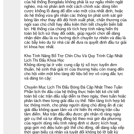
của hệ thống Bongdalu không phải là sự ngẫu nhiên ngặt
nghèo, mà nó phản ánh một cách chính xác dòng tiền
cược khổng lồ đang đổ dồn vào một cửa nhất định, hoặc
do hệ thống vừa ghi nhận các thông tin phát sinh sát giờ
bóng lăn như thay đổi đội hình xuất phát, chấn thương của
ngôi sao chủ chốt hay điều kiện thời tiết chuyển biến bất
lợi. Hệ thống của chúng tôi tích hợp tính năng hiển thị
toàn bộ lịch sử thay đổi odds, giúp người chơi dễ dàng
nhận diện đâu là xu hướng dịch chuyển tự nhiên và đâu là
các bẫy kèo dụ từ nhà cái để đưa ra quyết định đầu tư giải
trí khoa học nhất.
Kho Tính Năng Bổ Trợ Chỉn Chu Và Quy Trình Cập Nhật
Lịch Thi Đấu Khoa Học
Không dừng lại ở việc cung cấp tỷ số trực tuyến đơn
thuần, hệ sinh thái giải trí của thương hiệu còn mang đến
cho hội viên một kho tàng dữ liệu bổ trợ vô cùng đắc lực
và đáng tin cậy:
Chuyên Mục Lịch Thi Đấu Bóng Đá Cập Nhật Theo Tuần
Phần lịch thi đấu của hệ thống thực hiện liệt kê chi tiết
toàn bộ các trận đấu sắp diễn ra theo ngày, theo tuần hoặc
phân tách theo từng giải đấu cụ thể. Nền tảng tích hợp bộ
lọc thông minh, cho phép người dùng chủ động ẩn đi các
giải đấu không quan tâm và chỉ hiển thị những trận cầu
tâm điểm. Mọi trận đấu đều được ghi nhận rõ ràng ngày
giờ cụ thể và tự động đồng bộ theo múi giờ địa phương
của người dùng nếu tính năng định vị được kích hoạt,
giúp giới mộ điệu luôn giữ thế chủ động, dễ dàng sắp xếp
thời gian biểu cá nhân và tuyệt đối không bỏ lỡ bất kỳ