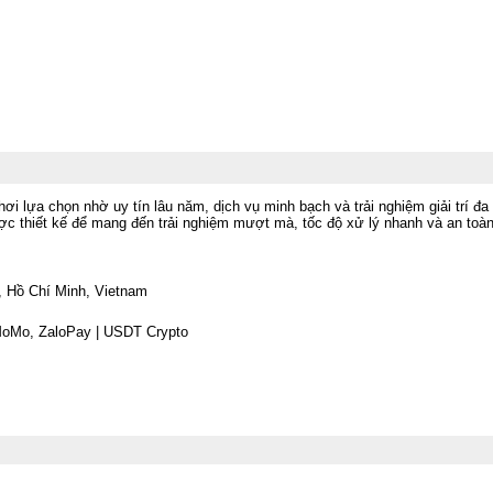
i lựa chọn nhờ uy tín lâu năm, dịch vụ minh bạch và trải nghiệm giải trí đa
ợc thiết kế để mang đến trải nghiệm mượt mà, tốc độ xử lý nhanh và an toàn t
, Hồ Chí Minh, Vietnam
 MoMo, ZaloPay | USDT Crypto